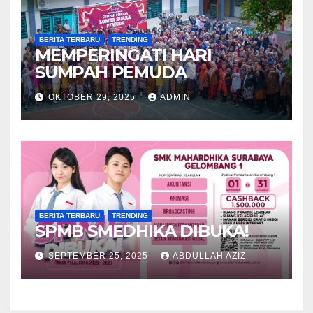
BERITA TERBARU
TRENDING
MEMPERINGATI HARI
SUMPAH PEMUDA
OKTOBER 29, 2025
ADMIN
BERITA TERBARU
TRENDING
SPMB SMEDHIKA DIBUKA!
SEPTEMBER 25, 2025
ABDULLAH AZIZ