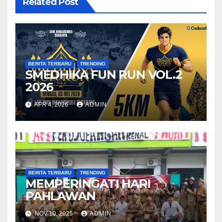
Related Post
BERITA TERBARU
TRENDING
SMEDHIKA FUN RUN VOL.2
2026
APR 4, 2026
ADMIN
BERITA TERBARU
TRENDING
MEMPERINGATI HARI
PAHLAWAN
NOV 10, 2025
ADMIN